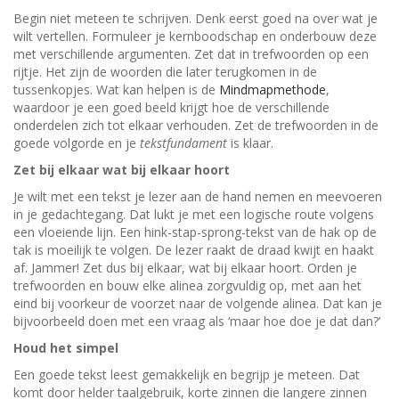
Begin niet meteen te schrijven. Denk eerst goed na over wat je
wilt vertellen. Formuleer je kernboodschap en onderbouw deze
met verschillende argumenten. Zet dat in trefwoorden op een
rijtje. Het zijn de woorden die later terugkomen in de
tussenkopjes. Wat kan helpen is de
Mindmapmethode
,
waardoor je een goed beeld krijgt hoe de verschillende
onderdelen zich tot elkaar verhouden. Zet de trefwoorden in de
goede volgorde en je
tekstfundament
is klaar.
Zet bij elkaar wat bij elkaar hoort
Je wilt met een tekst je lezer aan de hand nemen en meevoeren
in je gedachtegang. Dat lukt je met een logische route volgens
een vloeiende lijn. Een hink-stap-sprong-tekst van de hak op de
tak is moeilijk te volgen. De lezer raakt de draad kwijt en haakt
af. Jammer! Zet dus bij elkaar, wat bij elkaar hoort. Orden je
trefwoorden en bouw elke alinea zorgvuldig op, met aan het
eind bij voorkeur de voorzet naar de volgende alinea. Dat kan je
bijvoorbeeld doen met een vraag als ‘maar hoe doe je dat dan?’
Houd het simpel
Een goede tekst leest gemakkelijk en begrijp je meteen. Dat
komt door helder taalgebruik, korte zinnen die langere zinnen