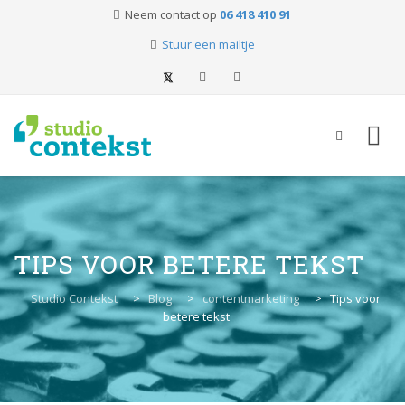
Neem contact op
06 418 410 91
Stuur een mailtje
Skip
to
content
TIPS VOOR BETERE TEKST
Studio Contekst
>
Blog
>
contentmarketing
>
Tips voor
betere tekst