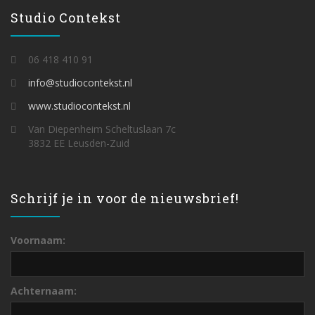
Studio Contekst
06 418 410 91
info@studiocontekst.nl
www.studiocontekst.nl
Van Diepenheim Scheltuslaan 7c
3832 EE Leusden-Zuid
Schrijf je in voor de nieuwsbrief!
Voornaam:
Achternaam: